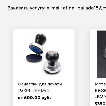
Заказать услугу: e-mail: afina_pallada18@m
Оснастки для печати
Мета
«GRM HR» D40
в ко
«КОМ
от 600.00 руб.
3350