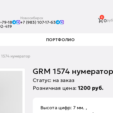
Новосибирск
0
0
руб
-79-18
+7 (983) 107-17-63
02-419
ПОРТФОЛИО
1574 нумератор
GRM 1574 нумерато
Статус: на заказ
Розничная цена:
1200
руб.
Высота цифр: 7 мм. ,