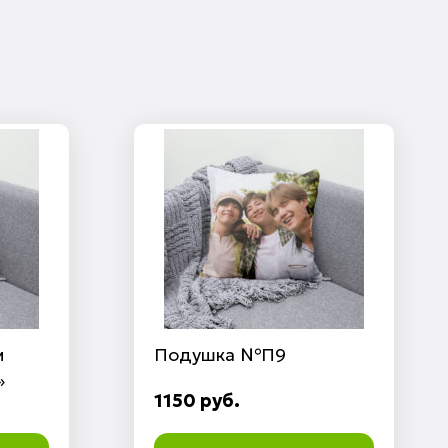
м
Подушка №П9
»
1150 руб.