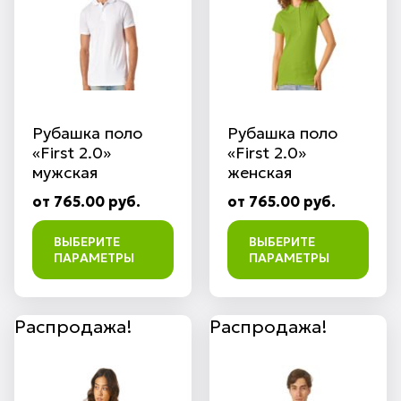
Рубашка поло
Рубашка поло
«First 2.0»
«First 2.0»
мужская
женская
от 765.00 руб.
от 765.00 руб.
ВЫБЕРИТЕ
ВЫБЕРИТЕ
ПАРАМЕТРЫ
ПАРАМЕТРЫ
Распродажа!
Распродажа!