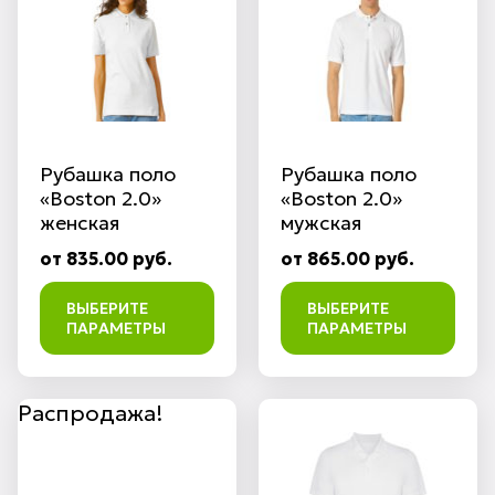
Рубашка поло
Рубашка поло
«Boston 2.0»
«Boston 2.0»
женская
мужская
от 835.00 руб.
от 865.00 руб.
ВЫБЕРИТЕ
ВЫБЕРИТЕ
ПАРАМЕТРЫ
ПАРАМЕТРЫ
Распродажа!