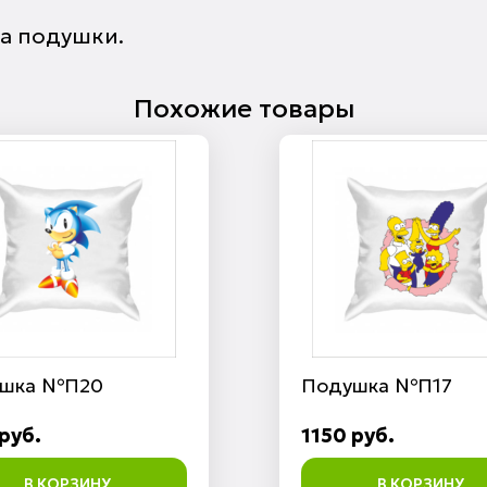
ра подушки.
Похожие товары
шка №П20
Подушка №П17
руб.
1150 руб.
В КОРЗИНУ
В КОРЗИНУ