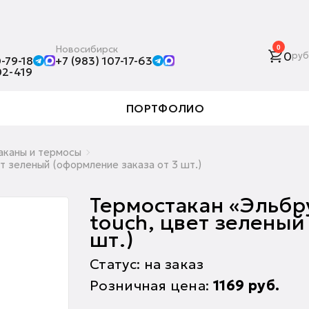
Новосибирск
0
0
руб
-79-18
+7 (983) 107-17-63
02-419
ПОРТФОЛИО
аканы и термосы
т зеленый (оформление заказа от 3 шт.)
Термостакан «Эльбру
touch, цвет зеленый
шт.)
Статус: на заказ
Розничная цена:
1169
руб.