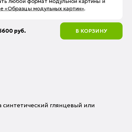
зать любой формат модульной картины и
ле «Образцы модульных картин»
.
5600
руб.
В КОРЗИНУ
а синтетический глянцевый или