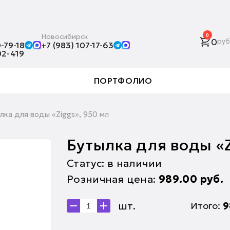
Новосибирск
0
0
руб
-79-18
+7 (983) 107-17-63
02-419
ПОРТФОЛИО
лка для воды «Ziggs», 950 мл
Бутылка для воды «Z
Статус: в наличии
Розничная цена:
989.00
руб.
шт.
Итого:
9