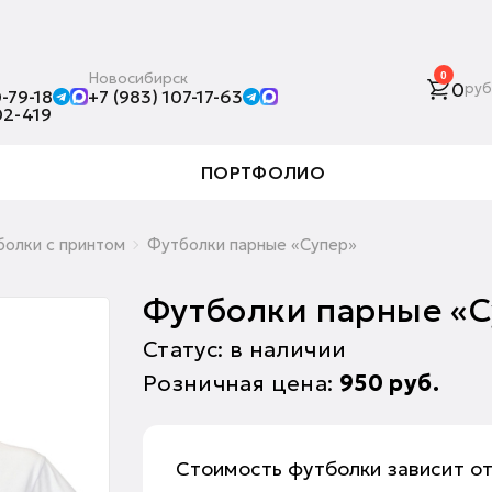
Новосибирск
0
0
руб
-79-18
+7 (983) 107-17-63
02-419
ПОРТФОЛИО
олки с принтом
Футболки парные «Супер»
Футболки парные «С
Статус: в наличии
Розничная цена:
950
руб.
Стоимость футболки зависит о