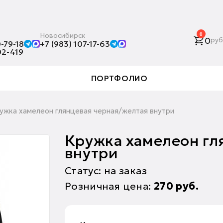
Новосибирск
0
0
руб
-79-18
+7 (983) 107-17-63
02-419
ПОРТФОЛИО
ужка хамелеон глянцевая черная/желтая внутри
Кружка хамелеон гл
внутри
Статус: на заказ
Розничная цена:
270
руб.