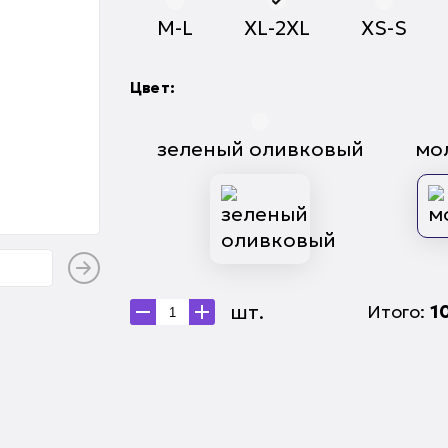
M-L
XL-2XL
XS-S
Цвет:
зеленый оливковый
мо
шт.
Итого:
1