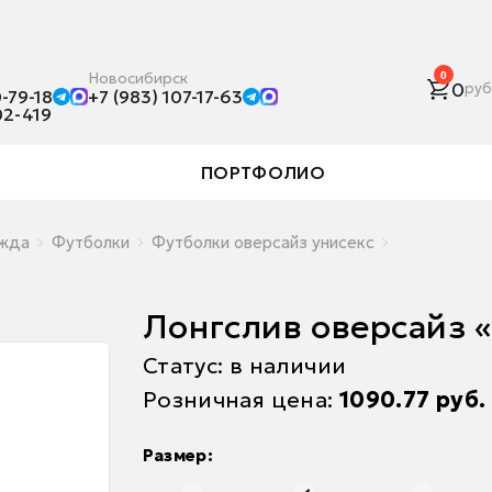
Новосибирск
0
0
руб
-79-18
+7 (983) 107-17-63
02-419
ПОРТФОЛИО
жда
Футболки
Футболки оверсайз унисекс
Лонгслив оверсайз «
Статус: в наличии
Розничная цена:
1090.77
руб.
Размер: