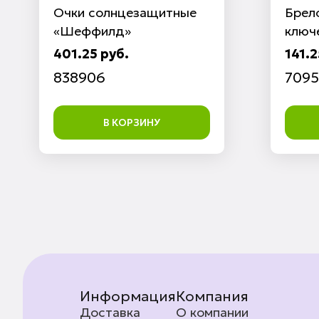
Очки солнцезащитные
Брел
«Шеффилд»
ключе
401.25 руб.
141.2
838906
7095
В КОРЗИНУ
Информация
Компания
Доставка
О компании