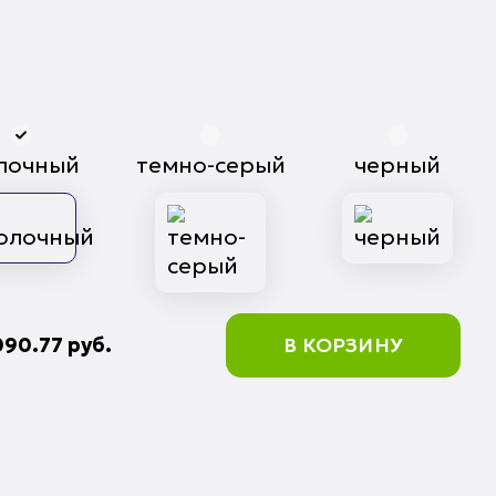
лочный
темно-серый
черный
090.77
руб.
В КОРЗИНУ