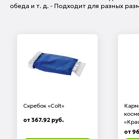
обеда и т. д. - Подходит для разных ра
Скребок «Colt»
Карм
косм
от 367.92 руб.
«Кра
от 96