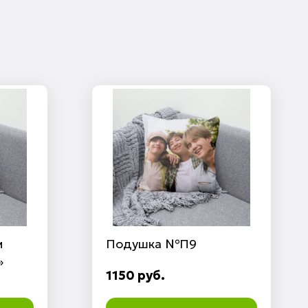
м
Подушка №П9
»
1150 руб.