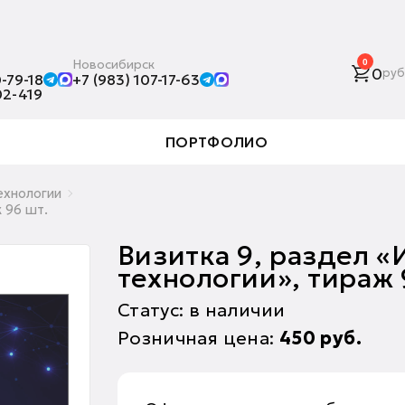
Новосибирск
0
0
руб
-79-18
+7 (983) 107-17-63
02-419
ПОРТФОЛИО
хнологии
 96 шт.
Визитка 9, раздел 
технологии», тираж 
Статус: в наличии
Розничная цена:
450
руб.